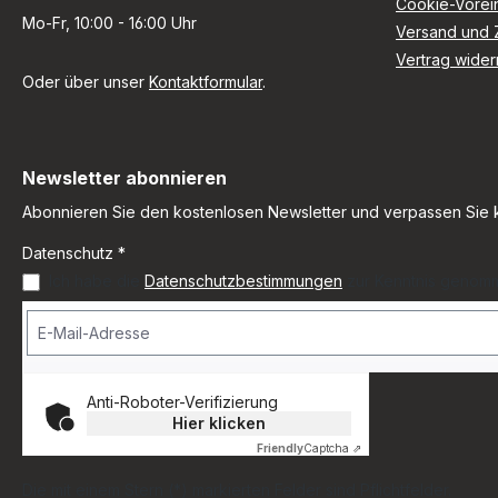
Cookie-Vorei
Mo-Fr, 10:00 - 16:00 Uhr
Versand und 
Vertrag wider
Oder über unser
Kontaktformular
.
Newsletter abonnieren
Abonnieren Sie den kostenlosen Newsletter und verpassen Sie 
Datenschutz *
Ich habe die
Datenschutzbestimmungen
zur Kenntnis genom
Anti-Roboter-Verifizierung
Hier klicken
Friendly
Captcha ⇗
Die mit einem Stern (*) markierten Felder sind Pflichtfelder.