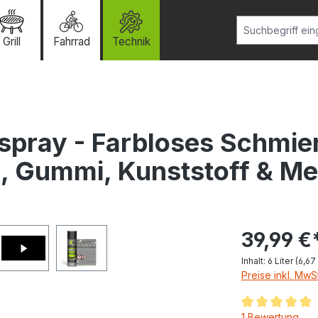
Grill
Fahrrad
Technik
nspray - Farbloses Schmie
o, Gummi, Kunststoff & Me
39,99 €
Inhalt:
6 Liter
(6,67 
Preise inkl. MwS
Durchschnittlic
1 Bewertung