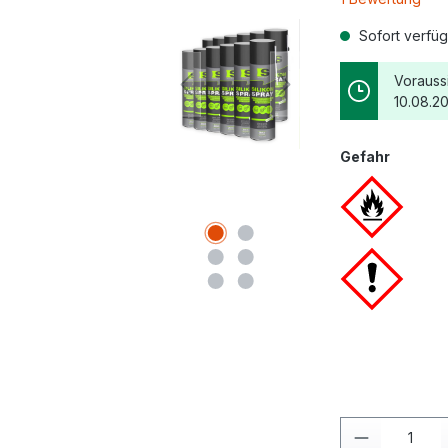
Sofort verfü
Vorauss
10.08.20
Gefahr
Produkt A