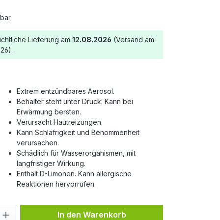
gbar
ichtliche Lieferung am
12.08.2026
(Versand am
26).
Extrem entzündbares Aerosol.
Behälter steht unter Druck: Kann bei
Erwärmung bersten.
Verursacht Hautreizungen.
Kann Schläfrigkeit und Benommenheit
verursachen.
Schädlich für Wasserorganismen, mit
langfristiger Wirkung.
Enthält D-Limonen. Kann allergische
Reaktionen hervorrufen.
nzahl: Gib den gewünschten Wert ein o
In den Warenkorb