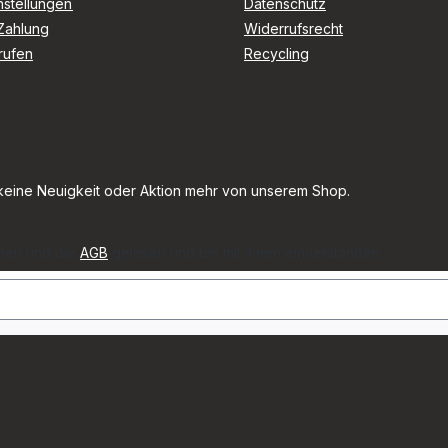
nstellungen
Datenschutz
Zahlung
Widerrufsrecht
rufen
Recycling
keine Neuigkeit oder Aktion mehr von unserem Shop.
men und die
AGB
gelesen und bin mit ihnen einverstanden.