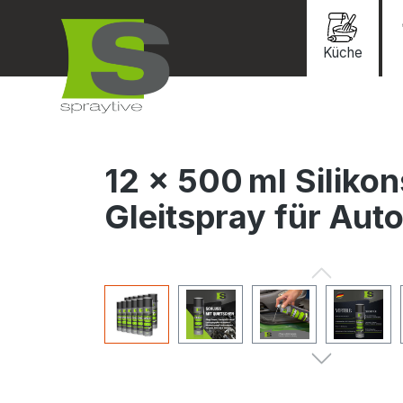
springen
Zur Hauptnavigation springen
Küche
12 × 500 ml Siliko
Gleitspray für Aut
Bildergalerie überspringen