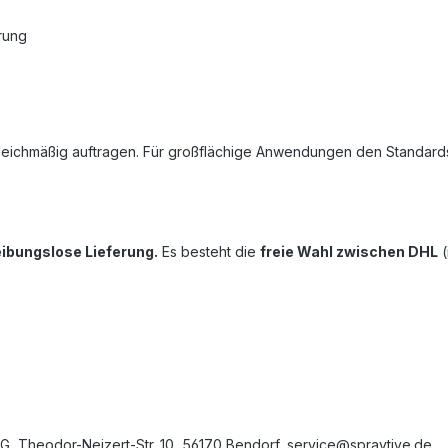
rung
gleichmäßig auftragen. Für großflächige Anwendungen den Standards
eibungslose Lieferung.
Es besteht die
freie Wahl zwischen DHL
(
G, Theodor-Neizert-Str. 10, 56170 Bendorf, service@spraytive.de