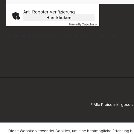
Anti-Roboter-Verifizierung
Hier klicken
Friendly
Captcha ⇗
Die mit einem Stern (*) markierten Felder sind Pflichtfelder.
* Alle Preise inkl. geset
Diese Website verwendet Cookies, um eine bestmögliche Erfahrung bi