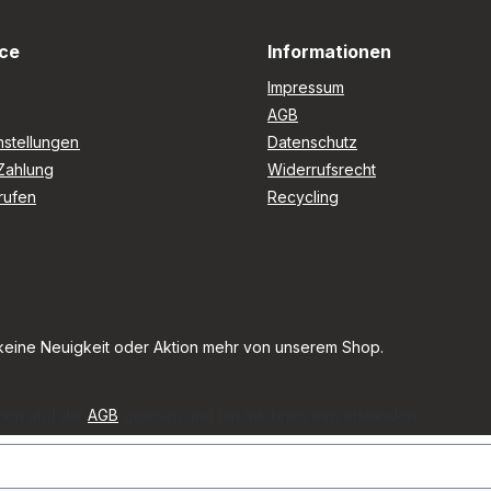
ce
Informationen
Impressum
AGB
nstellungen
Datenschutz
Zahlung
Widerrufsrecht
rufen
Recycling
keine Neuigkeit oder Aktion mehr von unserem Shop.
men und die
AGB
gelesen und bin mit ihnen einverstanden.