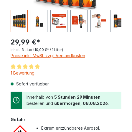
29,99 €*
Inhalt:
3 Liter
(10,00 €* / 1 Liter)
Preise inkl. MwSt. zzgl. Versandkosten
Durchschnittliche Bewertung von 5 von 5 Sternen
1 Bewertung
Sofort verfügbar
Innerhalb von
5 Stunden
29 Minuten
bestellen und
übermorgen, 08.08.2026
.
Gefahr
Extrem entzündbares Aerosol.